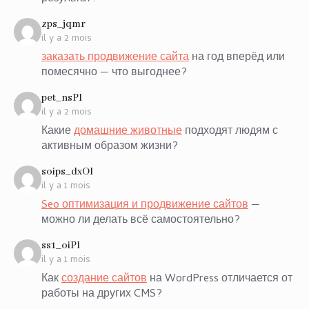
says:
zps_jqmr
il y a 2 mois
заказать продвижение сайта
на год вперёд или
помесячно — что выгоднее?
says:
pet_nsPl
il y a 2 mois
Какие
домашние животные
подходят людям с
активным образом жизни?
says:
soips_dxOl
il y a 1 mois
Seo оптимизация и продвижение сайтов
—
можно ли делать всё самостоятельно?
says:
ss1_oiPl
il y a 1 mois
Как
создание сайтов
на WordPress отличается от
работы на других CMS?