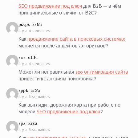
SEO продвижение под ключ
для B2B — в чём
принципиальные отличия от B2C?
says:
psvps_xsMi
il y a 4 semaines
Как
продвижение сайта в поисковых системах
меняется после апдейтов алгоритмов?
says:
sos_uhPi
il y a 4 semaines
Может ли неправильная
seo оптимизация сайта
привести к санкциям поисковика?
says:
sppk_crSa
il y a 3 semaines
Как выглядит дорожная карта при работе по
модели
SEO продвижение под ключ
?
says:
spz_krsa
il y a 3 semaines