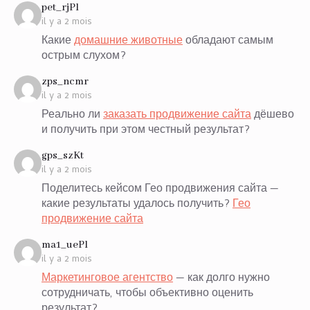
says:
pet_rjPl
il y a 2 mois
Какие
домашние животные
обладают самым
острым слухом?
says:
zps_ncmr
il y a 2 mois
Реально ли
заказать продвижение сайта
дёшево
и получить при этом честный результат?
says:
gps_szKt
il y a 2 mois
Поделитесь кейсом Гео продвижения сайта —
какие результаты удалось получить?
Гео
продвижение сайта
says:
ma1_uePl
il y a 2 mois
Маркетинговое агентство
— как долго нужно
сотрудничать, чтобы объективно оценить
результат?