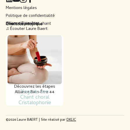
Mentions légales
Politique de confidentialité
Alliance Bien-être
Cours de piano et chant
Directrice artistique
Chanteuse soprano
♫ Écouter Laure Baert
Découvrez les étapes
Yoga du son
Alliance Bien-Être 44
Chant choral
Cristalophonie
©2026 Laure BAERT | Site réalisé par
DKLIC