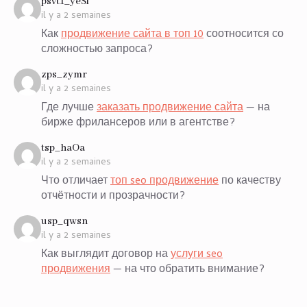
says:
psvt1_yeSi
il y a 2 semaines
Как
продвижение сайта в топ 10
соотносится со
сложностью запроса?
says:
zps_zymr
il y a 2 semaines
Где лучше
заказать продвижение сайта
— на
бирже фрилансеров или в агентстве?
says:
tsp_haOa
il y a 2 semaines
Что отличает
топ seo продвижение
по качеству
отчётности и прозрачности?
says:
usp_qwsn
il y a 2 semaines
Как выглядит договор на
услуги seo
продвижения
— на что обратить внимание?