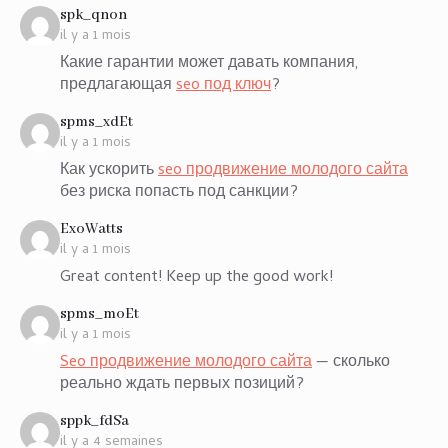
says:
spk_qnon
il y a 1 mois
Какие гарантии может давать компания,
предлагающая
seo под ключ
?
says:
spms_xdEt
il y a 1 mois
Как ускорить
seo продвижение молодого сайта
без риска попасть под санкции?
says:
ExoWatts
il y a 1 mois
Great content! Keep up the good work!
says:
spms_moEt
il y a 1 mois
Seo продвижение молодого сайта
— сколько
реально ждать первых позиций?
says:
sppk_fdSa
il y a 4 semaines