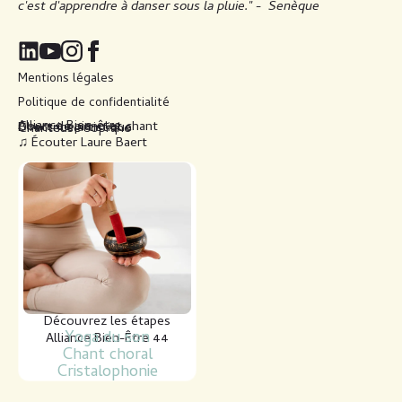
c'est d'apprendre à danser sous la pluie." -
Senèque
Mentions légales
Politique de confidentialité
Alliance Bien-être
Cours de piano et chant
Directrice artistique
Chanteuse soprano
♫ Écouter Laure Baert
Découvrez les étapes
Yoga du son
Alliance Bien-Être 44
Chant choral
Cristalophonie