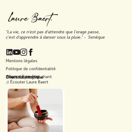
"La vie, ce n'est pas d'attendre que l'orage passe,
c'est d'apprendre à danser sous la pluie." -
Senèque
Mentions légales
Politique de confidentialité
Alliance Bien-être
Cours de piano et chant
Directrice artistique
Chanteuse soprano
♫ Écouter Laure Baert