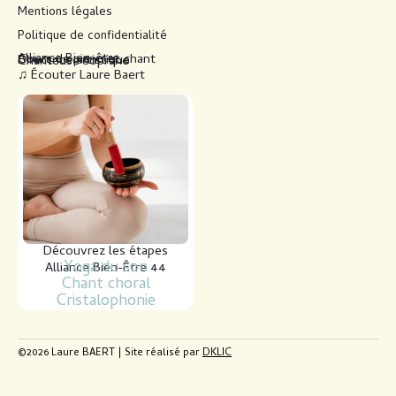
Mentions légales
Politique de confidentialité
Alliance Bien-être
Cours de piano et chant
Directrice artistique
Chanteuse soprano
♫ Écouter Laure Baert
Découvrez les étapes
Yoga du son
Alliance Bien-Être 44
Chant choral
Cristalophonie
©2026 Laure BAERT | Site réalisé par
DKLIC